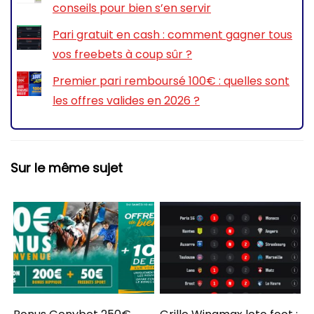
conseils pour bien s’en servir
Pari gratuit en cash : comment gagner tous
vos freebets à coup sûr ?
Premier pari remboursé 100€ : quelles sont
les offres valides en 2026 ?
Sur le même sujet