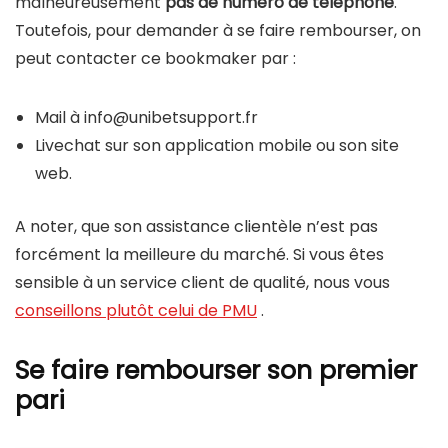
malheureusement
pas de numéro de téléphone
.
Toutefois, pour demander à se faire rembourser, on
peut contacter ce bookmaker par :
Mail à info@unibetsupport.fr
Livechat sur son application mobile ou son site
web.
A noter, que son assistance clientèle n’est pas
forcément la meilleure du marché. Si vous êtes
sensible à un service client de qualité, nous vous
conseillons plutôt celui de PMU
.
Se faire rembourser son premier
pari