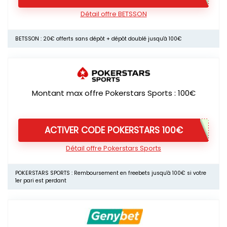
Détail offre BETSSON
BETSSON : 20€ offerts sans dépôt + dépôt doublé jusqu'à 100€
Montant max offre Pokerstars Sports : 100€
ACTIVER CODE POKERSTARS 100€
Détail offre Pokerstars Sports
POKERSTARS SPORTS : Remboursement en freebets jusqu'à 100€ si votre
1er pari est perdant