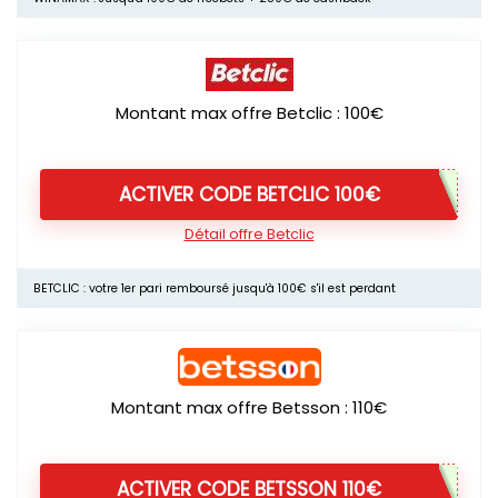
Montant max offre Betclic : 100€
ACTIVER CODE BETCLIC 100€
Détail offre Betclic
BETCLIC : votre 1er pari remboursé jusqu'à 100€ s'il est perdant
Montant max offre Betsson : 110€
ACTIVER CODE BETSSON 110€