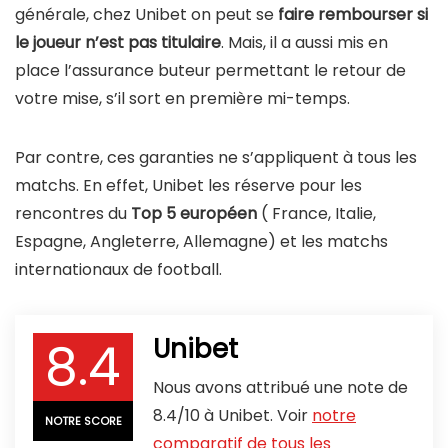
générale, chez Unibet on peut se
faire rembourser si
le joueur n’est pas titulaire
. Mais, il a aussi mis en
place l’assurance buteur permettant le retour de
votre mise, s’il sort en première mi-temps.
Par contre, ces garanties ne s’appliquent à tous les
matchs. En effet, Unibet les réserve pour les
rencontres du
Top 5 européen
( France, Italie,
Espagne, Angleterre, Allemagne) et les matchs
internationaux de football.
8.4
Unibet
Nous avons attribué une note de
8.4/10 à Unibet. Voir
notre
NOTRE SCORE
comparatif de tous les