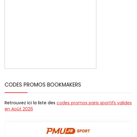
CODES PROMOS BOOKMAKERS
Retrouvez ici la liste des
codes promos paris sportifs valides
en Août 2026