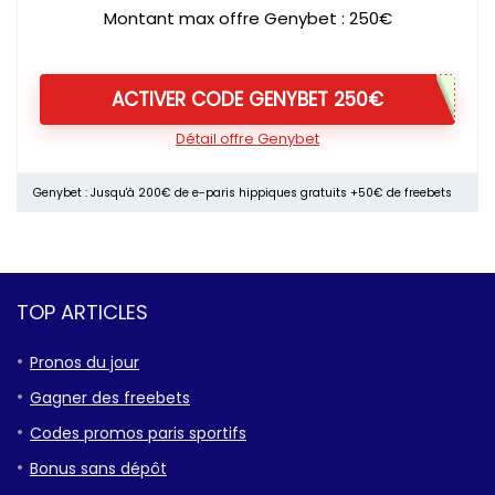
Montant max offre Genybet : 250€
ACTIVER CODE GENYBET 250€
Détail offre Genybet
Genybet : Jusqu'à 200€ de e-paris hippiques gratuits +50€ de freebets
TOP ARTICLES
Pronos du jour
Gagner des freebets
Codes promos paris sportifs
Bonus sans dépôt