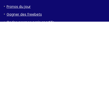
Pronos du jour
Gagner des freebets
Codes promos paris sportifs
Bonus sans dépôt
40€ à tous les coups
A PROPOS DE NOUS
La Team Cotesports.fr
Mentions légales
Contact / partenariat