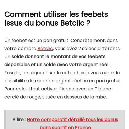
Comment utiliser les feebets
issus du bonus Betclic ?
Un feebet est un pari gratuit. Concrètement, dans
votre compte
Betclic
, vous avez 2 soldes différents.
Un
solde donnant le montant de vos feebets
disponibles et un solde avec votre argent réel
.
Ensuite, en cliquant sur la cote choisie vous aurez la
possibilité de miser en argent réel ou en pari gratuit.
Pour cela, il faut activer l’ icone avec un F blanc
cerclé de rouge, située en dessous de la mise.
A lire :
Notre comparatif détaillé tous les bonus
paris sportif en France