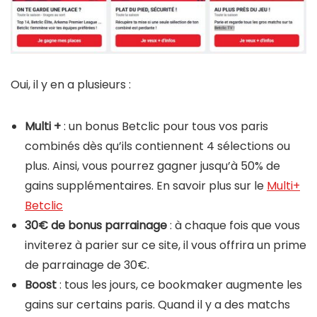
Oui, il y en a plusieurs :
Multi +
: un bonus Betclic pour tous vos paris
combinés dès qu’ils contiennent 4 sélections ou
plus. Ainsi, vous pourrez gagner jusqu’à 50% de
gains supplémentaires. En savoir plus sur le
Multi+
Betclic
30€ de bonus parrainage
: à chaque fois que vous
inviterez à parier sur ce site, il vous offrira un prime
de parrainage de 30€.
Boost
: tous les jours, ce bookmaker augmente les
gains sur certains paris. Quand il y a des matchs