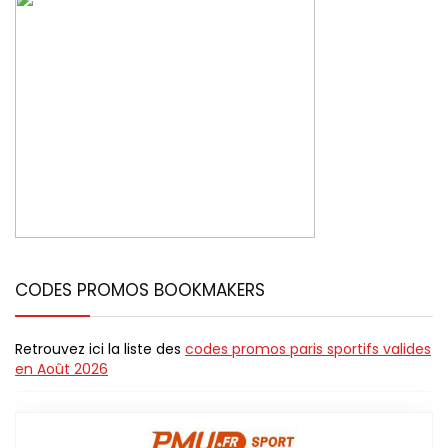
CODES PROMOS BOOKMAKERS
Retrouvez ici la liste des
codes promos paris sportifs valides
en Août 2026