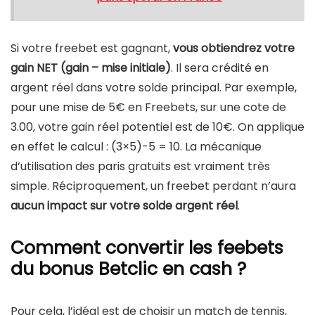
Si votre freebet est gagnant,
vous obtiendrez votre
gain NET (gain – mise initiale)
. Il sera crédité en
argent réel dans votre solde principal. Par exemple,
pour une mise de 5€ en Freebets, sur une cote de
3.00, votre gain réel potentiel est de 10€. On applique
en effet le calcul : (3×5)-5 = 10. La mécanique
d’utilisation des paris gratuits est vraiment très
simple. Réciproquement, un freebet perdant n’aura
aucun impact sur votre solde argent réel
.
Comment convertir les feebets
du bonus Betclic en cash ?
Pour cela, l’idéal est de choisir un match de tennis,