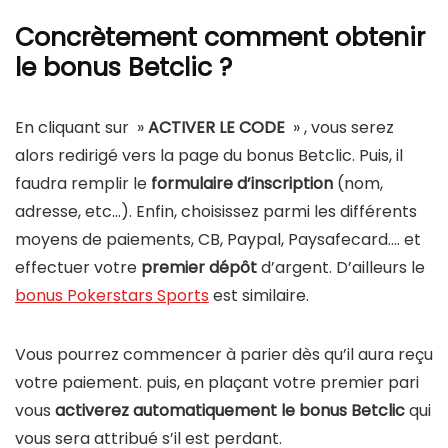
Concrètement comment obtenir
le bonus Betclic ?
En cliquant sur »
ACTIVER LE CODE
» , vous serez
alors redirigé vers la page du bonus Betclic. Puis, il
faudra remplir le
formulaire d’inscription
(nom,
adresse, etc…). Enfin, choisissez parmi les différents
moyens de paiements, CB, Paypal, Paysafecard…. et
effectuer votre
premier dépôt
d’argent. D’ailleurs le
bonus Pokerstars Sports
est similaire.
Vous pourrez commencer à parier dès qu’il aura reçu
votre paiement. puis, en plaçant votre premier pari
vous
activerez automatiquement le bonus Betclic
qui
vous sera attribué s’il est perdant.