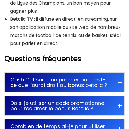
de Ligue des Champions, un bon moyen pour
gagner plus.
Betclic TV
: il diffuse en direct, en streaming, sur
son application mobile ou site web, de nombreux
matchs de football, de tennis, ou de basket. Idéal
pour parier en direct.
Questions fréquentes
Cash Out sur mon premier pari : est-
ce que j’aurai droit au bonus betclic ?
Dois-je utiliser un code promotionnel
pour réclamer le bonus Betclic ?
Combien de temps ai-je pour utiliser