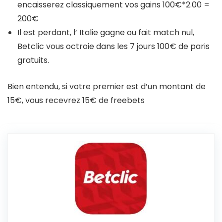
encaisserez classiquement vos gains 100€*2.00 =
200€
Il est perdant, l’ Italie gagne ou fait match nul,
Betclic vous octroie dans les 7 jours 100€ de paris
gratuits.
Bien entendu, si votre premier est d’un montant de
15€, vous recevrez 15€ de freebets