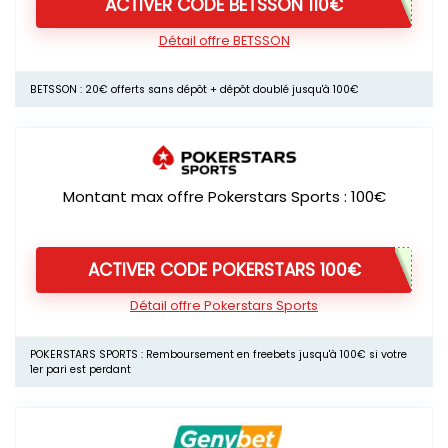
ACTIVER CODE BETSSON 110€
Détail offre BETSSON
BETSSON : 20€ offerts sans dépôt + dépôt doublé jusqu'à 100€
Montant max offre Pokerstars Sports : 100€
ACTIVER CODE POKERSTARS 100€
Détail offre Pokerstars Sports
POKERSTARS SPORTS : Remboursement en freebets jusqu'à 100€ si votre
1er pari est perdant