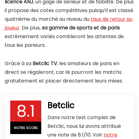
licence ANJ
, un gage de sérieux et de fiabilité. De plus
il propose des cotes compétitives puisqu’il est classé
quatrième du marché au niveau du
taux de retour au
joueur
. De plus,
sa gamme de sports et de paris
extrêmement variés combleront les attentes de
tous les parieurs.
Grâce à sa
Betclic TV
, les amateurs de paris en
direct se régaleront, car ils pourront les matchs
gratuitement et placer directement leurs mises.
8.1
Betclic
Dans notre test complet de
Betclic, nous lui avons attribué
NOTRE SCORE
une note de 8.1/10. Voir
notre