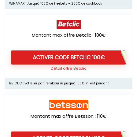
WINAMAX : Jusqu'à 100€ de freebets + 250€ de cashback
Montant max offre Betclic : 100€
ACTIVER CODE BETCLIC 100€
Détail offre Betclic
BETCLIC : votre 1er pari remboursé jusqu'à 100€ s'il est perdant
Montant max offre Betsson : 110€