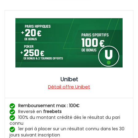
Unibet
Détail offre Unibet
Remboursement max : 100€
Reversé en
freebets
100% du montant crédité dès le résultat du pari
connu
1er pari à placer sur un résultat connu dans les 30
jours suivant inscription