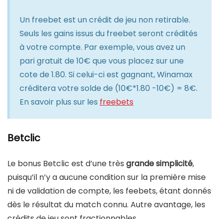
Un freebet est un crédit de jeu non retirable.
Seuls les gains issus du freebet seront crédités
à votre compte. Par exemple, vous avez un
pari gratuit de 10€ que vous placez sur une
cote de 1.80. Si celui-ci est gagnant, Winamax
créditera votre solde de (10€*1.80 -10€) = 8€.
En savoir plus sur les
freebets
Betclic
Le bonus Betclic est d’une très
grande simplicité
,
puisqu’il n’y a aucune condition sur la première mise
ni de validation de compte, les feebets, étant donnés
dès le résultat du match connu. Autre avantage, les
crédits de jeu sont fractionnables.