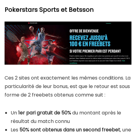
Pokerstars Sports et Betsson
Ces 2 sites ont exactement les mêmes conditions. La
particularité de leur bonus, est que le retour est sous
forme de 2 freebets obtenus comme suit :
Un
1er pari gratuit de 50%
du montant après le
résultat du match connu
Les
50% sont obtenus dans un second freebet
, une