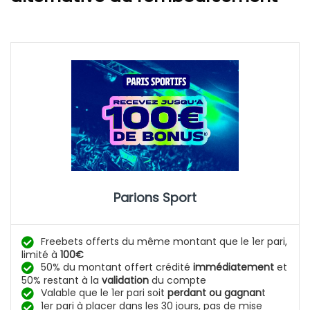
Parions Sport
Freebets offerts du même montant que le 1er pari,
limité à
100€
50% du montant offert crédité
immédiatement
et
50% restant à la
validation
du compte
Valable que le 1er pari soit
perdant ou gagnan
t
1er pari à placer dans les 30 jours, pas de mise