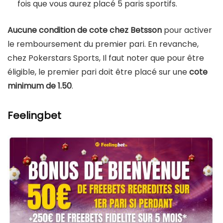
fois que vous aurez placé 5 paris sportifs.
Aucune condition de cote chez Betsson
pour activer
le remboursement du premier pari. En revanche,
chez Pokerstars Sports, Il faut noter que pour être
éligible, le premier pari doit être placé sur une
cote
minimum de 1.50
.
Feelingbet