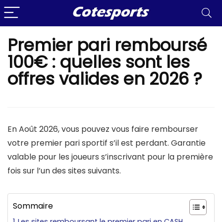
Premier pari remboursé
100€ : quelles sont les
offres valides en 2026 ?
En
Août 2026
, vous pouvez vous faire rembourser
votre premier pari sportif s’il est perdant. Garantie
valable pour les joueurs s’inscrivant pour la première
fois sur l’un des sites suivants.
Sommaire
Les sites remboursant le premier pari en CASH