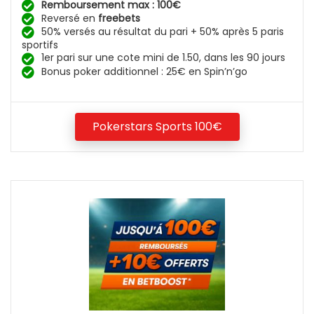
Remboursement max : 100€
Reversé en
freebets
50% versés au résultat du pari + 50% après 5 paris
sportifs
1er pari sur une cote mini de 1.50, dans les 90 jours
Bonus poker additionnel : 25€ en Spin’n’go
Pokerstars Sports 100€