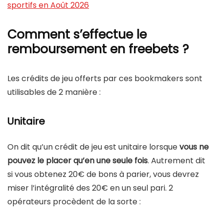
sportifs en
Août 2026
Comment s’effectue le
remboursement en freebets ?
Les crédits de jeu offerts par ces bookmakers sont
utilisables de 2 manière :
Unitaire
On dit qu’un crédit de jeu est unitaire lorsque
vous ne
pouvez le placer qu’en une seule fois
. Autrement dit
si vous obtenez 20€ de bons à parier, vous devrez
miser l’intégralité des 20€ en un seul pari. 2
opérateurs procèdent de la sorte :