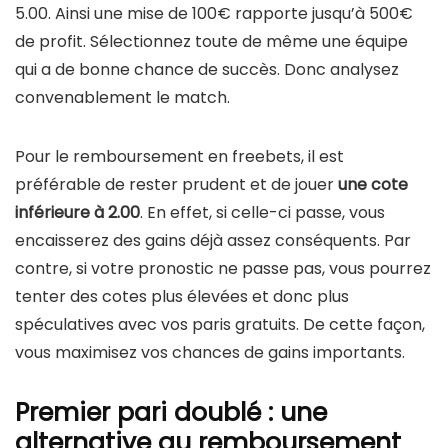
5.00. Ainsi une mise de 100€ rapporte jusqu’à 500€
de profit. Sélectionnez toute de même une équipe
qui a de bonne chance de succès. Donc analysez
convenablement le match.
Pour le remboursement en freebets, il est
préférable de rester prudent et de jouer
une cote
inférieure à 2.00
. En effet, si celle-ci passe, vous
encaisserez des gains déjà assez conséquents. Par
contre, si votre pronostic ne passe pas, vous pourrez
tenter des cotes plus élevées et donc plus
spéculatives avec vos paris gratuits. De cette façon,
vous maximisez vos chances de gains importants.
Premier pari doublé : une
alternative au remboursement