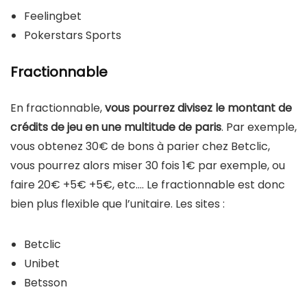
Feelingbet
Pokerstars Sports
Fractionnable
En fractionnable,
vous pourrez divisez le montant de
crédits de jeu en une multitude de paris
. Par exemple,
vous obtenez 30€ de bons à parier chez Betclic,
vous pourrez alors miser 30 fois 1€ par exemple, ou
faire 20€ +5€ +5€, etc…. Le fractionnable est donc
bien plus flexible que l’unitaire. Les sites :
Betclic
Unibet
Betsson