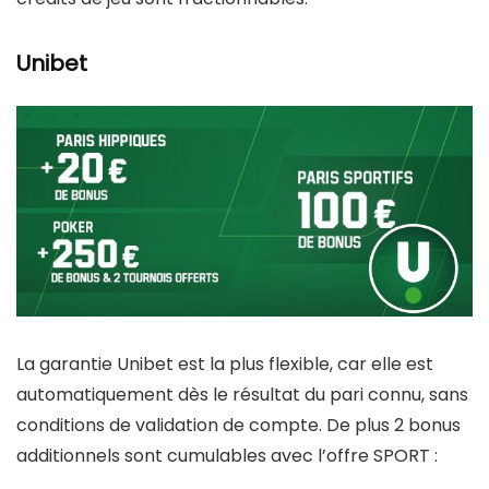
Unibet
La garantie Unibet est la plus flexible, car elle est
automatiquement dès le résultat du pari connu, sans
conditions de validation de compte. De plus 2 bonus
additionnels sont cumulables avec l’offre SPORT :