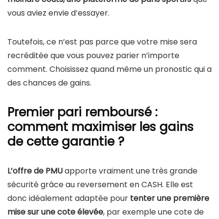
vous aviez envie d’essayer.
Toutefois, ce n’est pas parce que votre mise sera
recréditée que vous pouvez parier n’importe
comment. Choisissez quand même un pronostic qui a
des chances de gains.
Premier pari remboursé :
comment maximiser les gains
de cette garantie ?
L’offre de PMU
apporte vraiment une très grande
sécurité grâce au reversement en CASH. Elle est
donc idéalement adaptée pour
tenter une première
mise sur une cote élevée
, par exemple une cote de