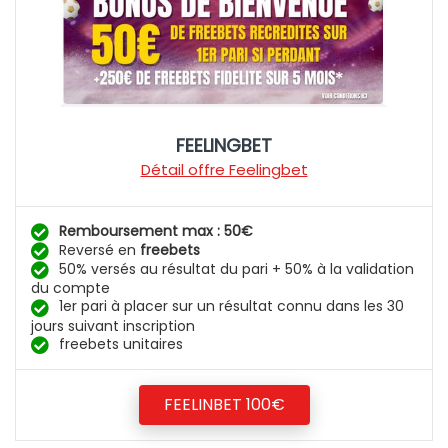
FEELINGBET
Détail offre Feelingbet
Remboursement max : 50€
Reversé en
freebets
50% versés au résultat du pari + 50% à la validation
du compte
1er pari à placer sur un résultat connu dans les 30
jours suivant inscription
freebets unitaires
FEELINBET 100€