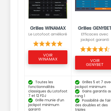
Grilles WINAMAX
Grilles GENYBE
Le Lotofoot amélioré
Efficaces avec
jackpot garanti
VOIR
WINAMAX
VOIR
GENYBET
Toutes les
Grilles 5 et 7 av
fonctionnalités
jackpot minimum
classiques du Lotofoot
Gains garantis a
7 et 12 FDJ
rang 1
Grille munie d’un
Possibilité de fai
jackpot minimum
des doubles et des
garanti
triples