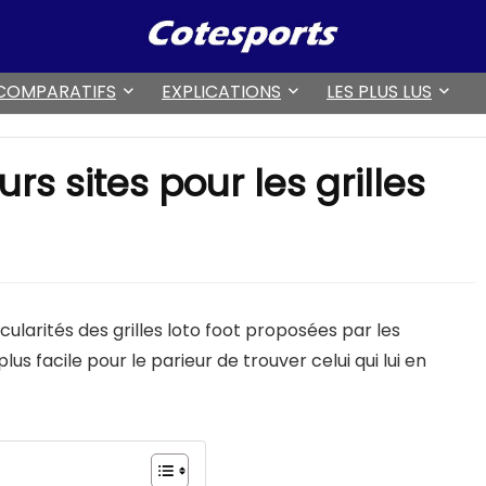
COMPARATIFS
EXPLICATIONS
LES PLUS LUS
rs sites pour les grilles
ticularités des grilles loto foot proposées par les
a plus facile pour le parieur de trouver celui qui lui en