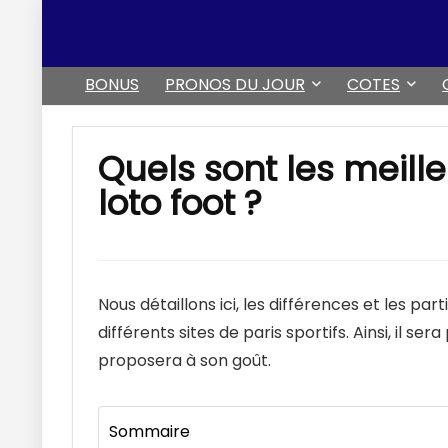
BONUS
PRONOS DU JOUR
COTES
Quels sont les meilleu
loto foot ?
Nous détaillons ici, les différences et les par
différents sites de paris sportifs. Ainsi, il ser
proposera à son goût.
Sommaire