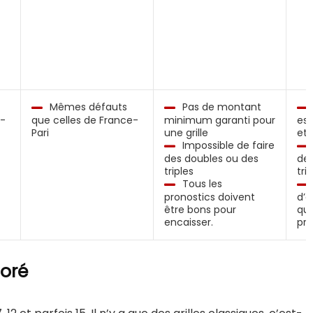
Mêmes défauts
Pas de montant
e-
que celles de France-
minimum garanti pour
est
Pari
une grille
et
Impossible de faire
des doubles ou des
des
triples
tri
Tous les
pronostics doivent
d’e
être bons pour
qui
encaisser.
pro
ioré