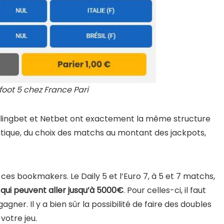
 foot 5 chez France Pari
elingbet et Netbet ont exactement la même structure
entique, du choix des matchs au montant des jackpots,
 ces bookmakers. Le Daily 5 et l’Euro 7, à 5 et 7 matchs,
qui peuvent aller jusqu’à 5000€
. Pour celles-ci, il faut
gner. Il y a bien sûr la possibilité de faire des doubles
votre jeu.