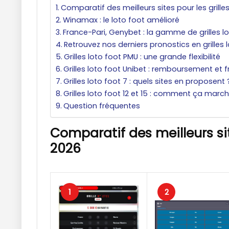
Comparatif des meilleurs sites pour les grille
Winamax : le loto foot amélioré
France-Pari, Genybet : la gamme de grilles lo
Retrouvez nos derniers pronostics en grilles 
Grilles loto foot PMU : une grande flexibilité
Grilles loto foot Unibet : remboursement et 
Grilles loto foot 7 : quels sites en proposent 
Grilles loto foot 12 et 15 : comment ça march
Question fréquentes
Comparatif des meilleurs sit
2026
1
2