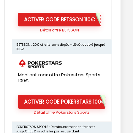
ACTIVER CODE BETSSON 110€
Détail offre BETSSON
Le bonus multimax
BETSSON : 20€ offerts sans dépôt + dépôt doublé jusqu'à
100€
 payé en freebets
 non en CASH
Impossible de faire
 doubles ou des
ples
Montant max offre Pokerstars Sports :
Impossible
100€
nlever un match
 nous semble dur à
nostiquer.
ACTIVER CODE POKERSTARS 100€
Détail offre Pokerstars Sports
POKERSTARS SPORTS : Remboursement en freebets
jusqu'à 100€ si votre 1er pari est perdant