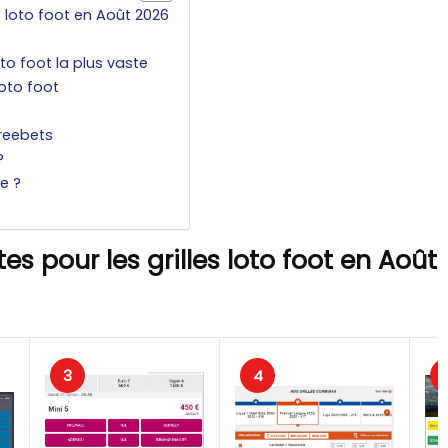
s loto foot en Août 2026
to foot la plus vaste
loto foot
freebets
?
e ?
es pour les grilles loto foot en
Août
3
4