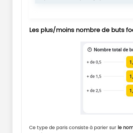
Les plus/moins nombre de buts fo
Ce type de paris consiste à parier sur
le nom