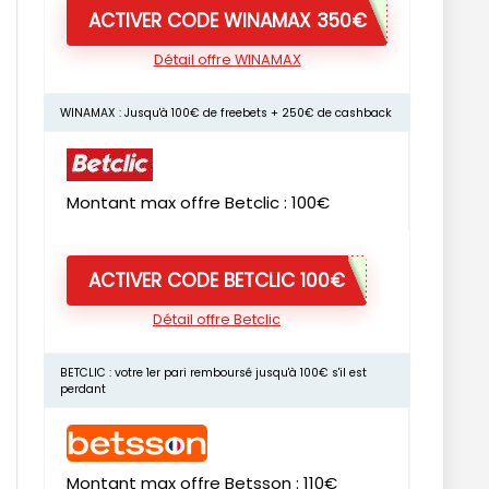
ACTIVER CODE WINAMAX 350€
Détail offre WINAMAX
WINAMAX : Jusqu'à 100€ de freebets + 250€ de cashback
Montant max offre Betclic : 100€
ACTIVER CODE BETCLIC 100€
Détail offre Betclic
BETCLIC : votre 1er pari remboursé jusqu'à 100€ s'il est
perdant
Montant max offre Betsson : 110€