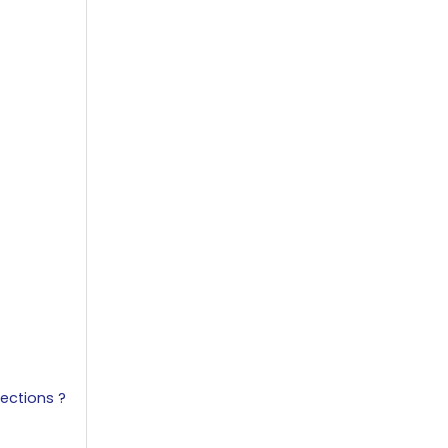
ections ?