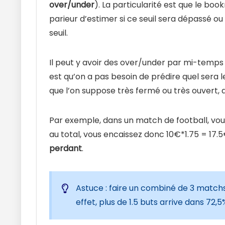
over/under
). La particularité est que le boo
parieur d’estimer si ce seuil sera dépassé ou 
seuil.
Il peut y avoir des over/under par mi-temps
est qu’on a pas besoin de prédire quel sera 
que l’on suppose très fermé ou très ouvert,
Par exemple, dans un match de football, vous p
au total, vous encaissez donc 10€*1.75 = 17.5€
perdant
.
Astuce : faire un combiné de 3 matchs 
effet, plus de 1.5 buts arrive dans 72,