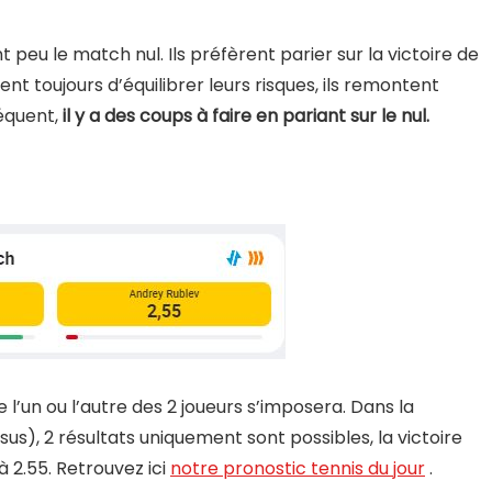
t peu le match nul. Ils préfèrent parier sur la victoire de
t toujours d’équilibrer leurs risques, ils remontent
séquent,
il y a des coups à faire en pariant sur le nul.
ue l’un ou l’autre des 2 joueurs s’imposera. Dans la
), 2 résultats uniquement sont possibles, la victoire
 2.55. Retrouvez ici
notre pronostic tennis du jour
.