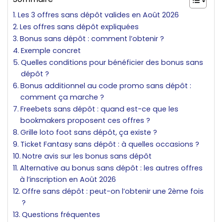
Les 3 offres sans dépôt valides en Août 2026
Les offres sans dépôt expliquées
Bonus sans dépôt : comment l’obtenir ?
Exemple concret
Quelles conditions pour bénéficier des bonus sans
dépôt ?
Bonus additionnel au code promo sans dépôt :
comment ça marche ?
Freebets sans dépôt : quand est-ce que les
bookmakers proposent ces offres ?
Grille loto foot sans dépôt, ça existe ?
Ticket Fantasy sans dépôt : à quelles occasions ?
Notre avis sur les bonus sans dépôt
Alternative au bonus sans dépôt : les autres offres
à l’inscription en Août 2026
Offre sans dépôt : peut-on l’obtenir une 2ème fois
?
Questions fréquentes