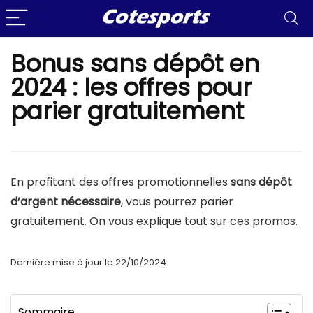
Bonus sans dépôt en
2024 : les offres pour
parier gratuitement
En profitant des offres promotionnelles
sans dépôt
d’argent nécessaire
, vous pourrez parier
gratuitement. On vous explique tout sur ces promos.
Dernière mise à jour le 22/10/2024
Sommaire