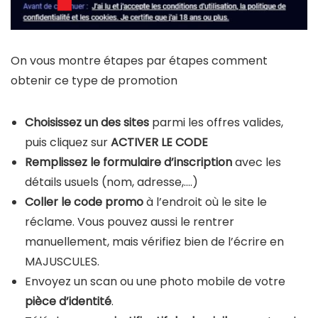
On vous montre étapes par étapes comment
obtenir ce type de promotion
Choisissez un des sites
parmi les offres valides,
puis cliquez sur
ACTIVER LE CODE
Remplissez le formulaire d’inscription
avec les
détails usuels (nom, adresse,….)
Coller le code promo
à l’endroit où le site le
réclame. Vous pouvez aussi le rentrer
manuellement, mais vérifiez bien de l’écrire en
MAJUSCULES.
Envoyez un scan ou une photo mobile de votre
pièce d’identité
.