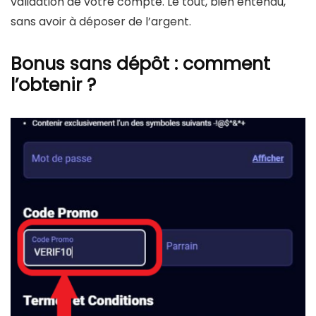
validation de votre compte. Le tout, bien entendu,
sans avoir à déposer de l’argent.
Bonus sans dépôt : comment
l’obtenir ?