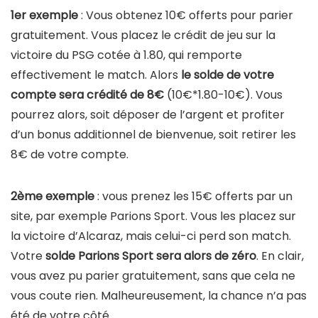
1er exemple
: Vous obtenez 10€ offerts pour parier
gratuitement. Vous placez le crédit de jeu sur la
victoire du PSG cotée à 1.80, qui remporte
effectivement le match. Alors
le solde de votre
compte sera crédité de 8€
(10€*1.80-10€). Vous
pourrez alors, soit déposer de l’argent et profiter
d’un bonus additionnel de bienvenue, soit retirer les
8€ de votre compte.
2ème exemple
: vous prenez les 15€ offerts par un
site, par exemple Parions Sport. Vous les placez sur
la victoire d’Alcaraz, mais celui-ci perd son match.
Votre
solde Parions Sport sera alors de zéro
. En clair,
vous avez pu parier gratuitement, sans que cela ne
vous coute rien. Malheureusement, la chance n’a pas
été de votre côté.