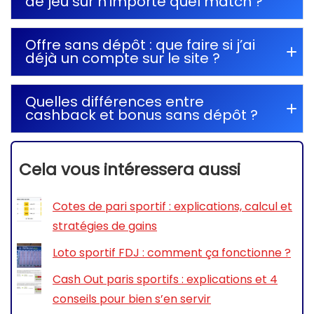
de jeu sur n’importe quel match ?
Offre sans dépôt : que faire si j’ai
déjà un compte sur le site ?
Quelles différences entre
cashback et bonus sans dépôt ?
Cela vous intéressera aussi
Cotes de pari sportif : explications, calcul et
stratégies de gains
cashback paris sportifs
Loto sportif FDJ : comment ça fonctionne ?
Cash Out paris sportifs : explications et 4
conseils pour bien s’en servir