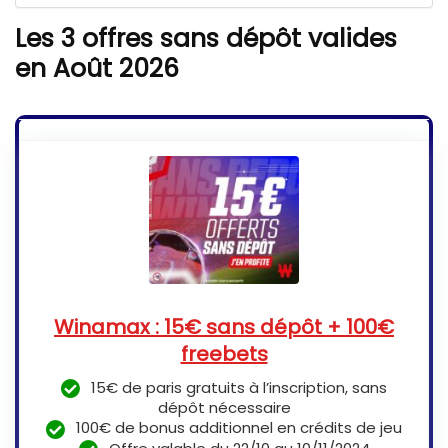
Les 3 offres sans dépôt valides
en
Août 2026
Winamax : 15€ sans dépôt + 100€
freebets
15€ de paris gratuits à l’inscription, sans
dépôt nécessaire
100€ de bonus additionnel en crédits de jeu