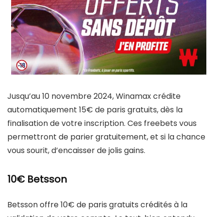
Jusqu’au 10 novembre 2024, Winamax crédite
automatiquement 15€ de paris gratuits, dès la
finalisation de votre inscription. Ces freebets vous
permettront de parier gratuitement, et si la chance
vous sourit, d’encaisser de jolis gains.
10€ Betsson
Betsson offre 10€ de paris gratuits crédités à la