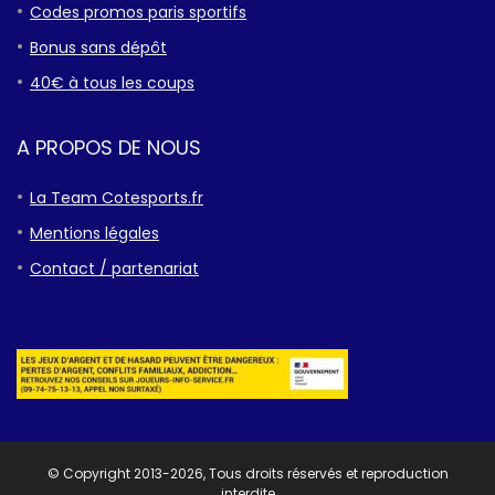
Codes promos paris sportifs
Bonus sans dépôt
40€ à tous les coups
A PROPOS DE NOUS
La Team Cotesports.fr
Mentions légales
Contact / partenariat
© Copyright 2013-2026, Tous droits réservés et reproduction
interdite