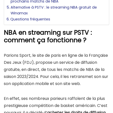
prochains matchs de NBA
Alternative à PSTV : le streaming NBA gratuit de
Winamax
Questions fréquentes
NBA en streaming sur PSTV :
comment ça fonctionne ?
Parions Sport, le site de paris en ligne de la Française
Des Jeux (FDJ), propose un service de diffusion
gratuite, en direct, de tous les matchs de NBA de la
saison 2023/2024. Pour cela, il les retransmet son sur
son application mobile et son site web.
En effet, ses nombreux parieurs raffolent de la plus
prestigieuse compétition de basket américain. C’est
pourquoi, il a décidé d’
acheter les droits de diffusion