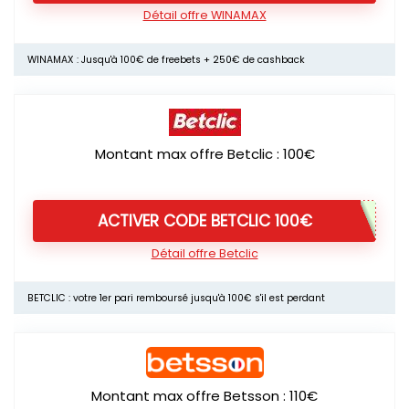
Détail offre WINAMAX
WINAMAX : Jusqu'à 100€ de freebets + 250€ de cashback
Montant max offre Betclic : 100€
ACTIVER CODE BETCLIC 100€
Détail offre Betclic
BETCLIC : votre 1er pari remboursé jusqu'à 100€ s'il est perdant
Montant max offre Betsson : 110€