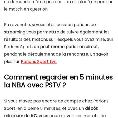
ne demande même pas que l’on ait placé un pari sur
le match en question.
En revanche, si vous êtes aussi un parieur, ce
streaming vous permettra de suivre également les
résultats des matchs sur lesquels vous avez misé. Sur
Parions Sport,
on peut même parier en direct
,
pendant le déroulement de la rencontre. En savoir
plus sur
Parions Sport live
.
Comment regarder en 5 minutes
la NBA avec PSTV ?
Si vous n’avez pas encore de compte chez Parions
Sport, en à peine 5 minutes, et avec un
dépôt
minimum de 5€
, vous pourrez voir vos matchs de