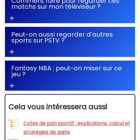
Comment faire pour regarder ces
matchs sur mon téléviseur ?
Peut-on aussi regarder d’autres
sports sur PSTV ?
Fantasy NBA : peut-on miser sur ce
jeu ?
Cela vous intéressera aussi
Cotes de pari sportif : explications, calcul et
stratégies de gains