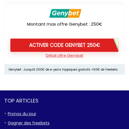
Montant max offre Genybet : 250€
ACTIVER CODE GENYBET 250€
Détail offre Genybet
Genybet : Jusqu'à 200€ de e-paris hippiques gratuits +50€ de freebets
TOP ARTICLES
Pronos du jour
Gagner des freebets