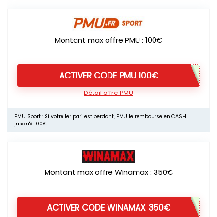
Montant max offre PMU : 100€
ACTIVER CODE PMU 100€
Détail offre PMU
PMU Sport : Si votre 1er pari est perdant, PMU le rembourse en CASH
jusqu'à 100€
Montant max offre Winamax : 350€
ACTIVER CODE WINAMAX 350€