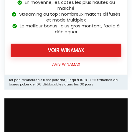
En moyenne, les cotes les plus hautes du
marché
Streaming au top : nombreux matchs diffusés
et mode Multiplex
Le meilleur bonus : plus gros montant, facile à
débloquer
VOIR WINAMAX
AVIS WINAMAX
1er pari remboursé s’il est perdant, jusqu’à 100€ + 25 tranches de
bonus poker de 10€ déblocables dans les 30 jours