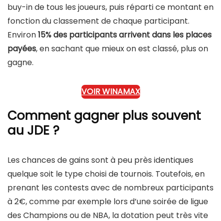
buy-in de tous les joueurs, puis réparti ce montant en
fonction du classement de chaque participant.
Environ
15% des participants arrivent dans les places
payées
, en sachant que mieux on est classé, plus on
gagne.
VOIR WINAMAX
Comment gagner plus souvent
au JDE ?
Les chances de gains sont à peu près identiques
quelque soit le type choisi de tournois. Toutefois, en
prenant les contests avec de nombreux participants
à 2€, comme par exemple lors d’une soirée de ligue
des Champions ou de NBA, la dotation peut très vite