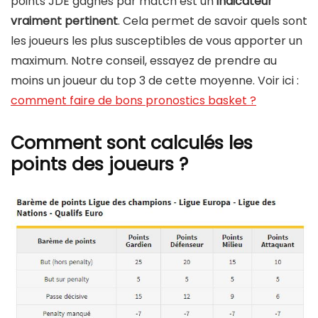
points JDE gagnés par match est un
indicateur
vraiment pertinent
. Cela permet de savoir quels sont
les joueurs les plus susceptibles de vous apporter un
maximum. Notre conseil, essayez de prendre au
moins un joueur du top 3 de cette moyenne. Voir ici :
comment faire de bons pronostics basket ?
Comment sont calculés les
points des joueurs ?