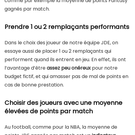
comme par exemple la moyenne de points Fantasy
gagnés par match.
Prendre 1 ou 2 remplaçants performants
Dans le choix des joueur de notre équipe JDE, on
essaye aussi de placer 1 ou 2 remplaçants qui
performent quand ils entrent en jeu. En effet, ils ont
l’avantage d’être
assez peu onéreux
pour notre
budget fictif, et qui amasser pas de mal de points en
cas de bonne prestation.
Choisir des joueurs avec une moyenne
élevées de points par match
Au football, comme pour la NBA, la moyenne de