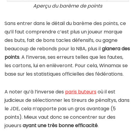
Aperçu du barème de points
Sans entrer dans le détail du barème des points, ce
qu’il faut comprendre c’est plus un joueur marque
des buts, fait de bons tacles défensifs, ou gagne
beaucoup de rebonds pour la NBA, plus il
glanera des
points
. A l’inverse, ses erreurs telles que les fautes,
les cartons, lui en enlèveront. Pour cela, Winamax se
base sur les statistiques officielles des fédérations.
A noter qu’à l’inverse des
paris buteurs
où il est
judicieux de sélectionner les tireurs de pénaltys, dans
le JDE, cela n’apporte pas un gros avantage (5
points). Mieux vaut donc se concentrer sur des
joueurs
ayant une très bonne efficacité
.