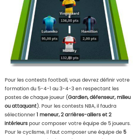
Pour les contests football, vous devrez définir votre
formation du 5-4-1 au 3-4-3 en respectant les
postes de chaque joueur (
Gardien, défenseur, milieu
ou attaquant
). Pour les contests NBA, il faudra
sélectionner
1 meneur, 2 arrières-ailiers et 2
intérieurs
pour composer votre équipe de 5 joueurs.
Pour le cyclisme, il faut composer une équipe de
5