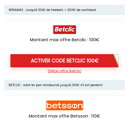
WINAMAX : Jusqu'à 100€ de freebets + 250€ de cashback
Montant max offre Betclic : 100€
ACTIVER CODE BETCLIC 100€
Détail offre Betclic
BETCLIC : votre 1er pari remboursé jusqu'à 100€ s'il est perdant
Montant max offre Betsson : 110€