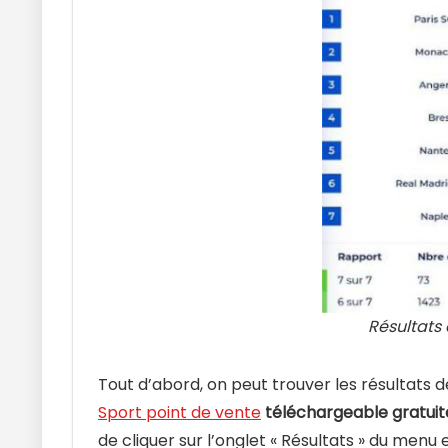
Résultats 
Tout d’abord, on peut trouver les résultats 
Sport point de vente
téléchargeable gratuit
de cliquer sur l’onglet « Résultats » du menu 