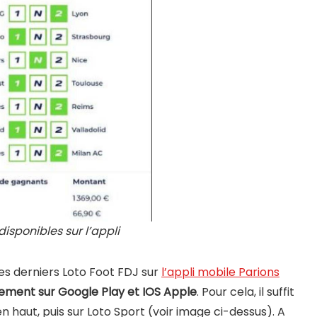
disponibles sur l’appli
des derniers Loto Foot FDJ sur
l’appli mobile Parions
ement sur Google Play et IOS Apple
. Pour cela, il suffit
en haut, puis sur Loto Sport (voir image ci-dessus). A