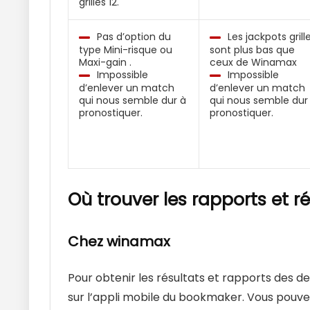
grilles 12.
Pas d’option du
Les jackpots grill
type Mini-risque ou
sont plus bas que
Maxi-gain .
ceux de Winamax
Impossible
Impossible
d’enlever un match
d’enlever un match
qui nous semble dur à
qui nous semble dur
pronostiquer.
pronostiquer.
Où trouver les rapports et ré
Chez winamax
Pour obtenir les résultats et rapports des d
sur l’appli mobile du bookmaker. Vous pouvez