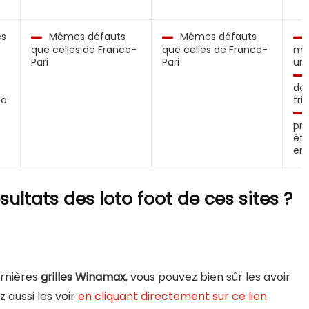
es
Mêmes défauts
Mêmes défauts
que celles de France-
que celles de France-
mi
Pari
Pari
une
des
 à
tri
pro
êtr
enc
sultats des loto foot de ces sites ?
ernières
grilles Winamax
, vous pouvez bien sûr les avoir
 aussi les voir
en cliquant directement sur ce lien
.