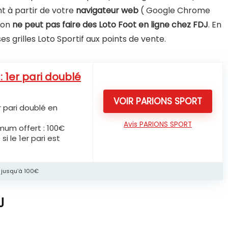
t à partir de votre
navigateur web
( Google Chrome
’on
ne peut pas faire des Loto Foot en ligne chez FDJ
. En
 ses grilles Loto Sportif aux points de vente.
: 1er pari doublé
VOIR PARIONS SPORT
 pari doublé en
Avis PARIONS SPORT
um offert : 100€
i le 1er pari est
 jusqu’à 100€
J