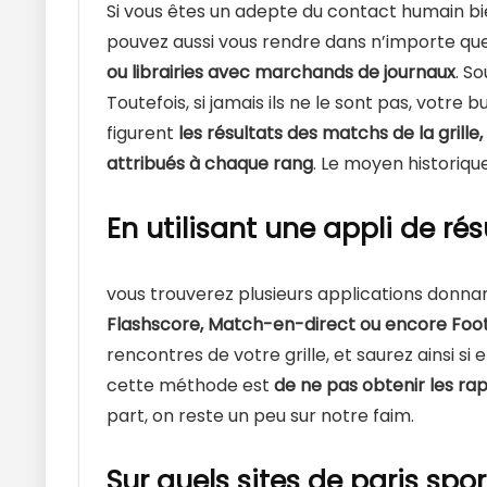
Si vous êtes un adepte du contact humain bien
pouvez aussi vous rendre dans n’importe que
ou librairies avec marchands de journaux
. S
Toutefois, si jamais ils ne le sont pas, votre
figurent
les résultats des matchs de la grill
attribués à chaque rang
. Le moyen historique
En utilisant une appli de rés
vous trouverez plusieurs applications donnan
Flashscore, Match-en-direct ou encore Foot
rencontres de votre grille, et saurez ainsi si
cette méthode est
de ne pas obtenir les ra
part, on reste un peu sur notre faim.
Sur quels sites de paris spor