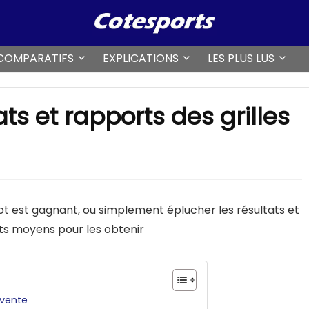
COMPARATIFS
EXPLICATIONS
LES PLUS LUS
ats et rapports des grilles
oot est gagnant, ou simplement éplucher les résultats et
ents moyens pour les obtenir
 vente