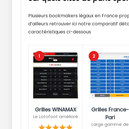
Plusieurs bookmakers légaux en France propo
d’ailleurs retrouver ici notre comparatif déta
caractéristiques ci-dessous
1
2
Grilles WINAMAX
Grilles France-
Le Lotofoot amélioré
Pari
Large gamme de