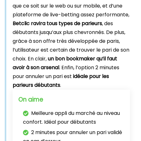
que ce soit sur le web ou sur mobile, et d’une
plateforme de live-betting assez performante,
Betclic ravira tous types de parieurs
, des
débutants jusqu’aux plus chevronnés. De plus,
grâce à son offre très développée de paris,
l’utilisateur est certain de trouver le pari de son
choix. En clair,
un bon bookmaker qu’il faut
avoir à son arsenal
. Enfin, l’option 2 minutes
pour annuler un pari est
idéale pour les
parieurs débutants
.
On aime
Meilleure appli du marché au niveau
confort. Idéal pour débutants
2 minutes pour annuler un pari validé