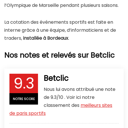
l’Olympique de Marseille pendant plusieurs saisons.
La cotation des événements sportifs est faite en
interne grâce à une équipe, d’informaticiens et de
traders,
installée à Bordeaux
.
Nos notes et relevés sur Betclic
9.3
Betclic
Nous lui avons attribué une note
de 9.3/10 . Voir ici notre
NOTRE SCORE
classement des
meilleurs sites
de paris sportifs