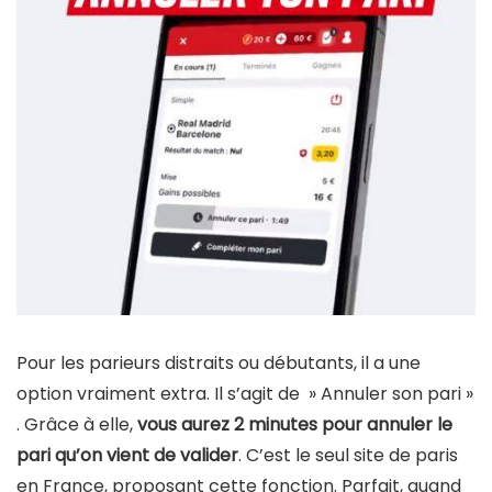
Pour les parieurs distraits ou débutants, il a une
option vraiment extra. Il s’agit de » Annuler son pari »
. Grâce à elle,
vous aurez 2 minutes pour annuler le
pari qu’on vient de valider
. C’est le seul site de paris
en France, proposant cette fonction. Parfait, quand