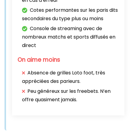
en cas d’erreur
Cotes performantes sur les paris dits
secondaires du type plus ou moins
Console de streaming avec de
nombreux matchs et sports diffusés en
direct
On aime moins
Absence de grilles Loto foot, très
appréciées des parieurs.
Peu généreux sur les freebets. N’en
offre quasiment jamais.