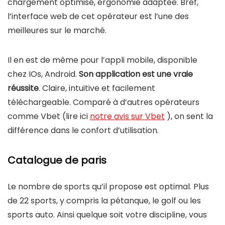
chargement optimisé, ergonomie adaptée. Bref,
l’interface web de cet opérateur est l’une des
meilleures sur le marché.
Il en est de même pour l’appli mobile, disponible
chez IOs, Android.
Son application est une vraie
réussite
. Claire, intuitive et facilement
téléchargeable. Comparé à d’autres opérateurs
comme Vbet (lire ici
notre avis sur Vbet
), on sent la
différence dans le confort d’utilisation.
Catalogue de paris
Le nombre de sports qu’il propose est optimal. Plus
de 22 sports, y compris la pétanque, le golf ou les
sports auto. Ainsi quelque soit votre discipline, vous