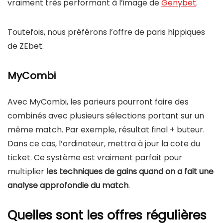
vraiment très performant à l’image de
Genybet
.
Toutefois, nous préférons l’offre de paris hippiques
de ZEbet.
MyCombi
Avec MyCombi, les parieurs pourront faire des
combinés avec plusieurs sélections portant sur un
même match. Par exemple, résultat final + buteur.
Dans ce cas, l’ordinateur, mettra à jour la cote du
ticket. Ce système est vraiment parfait pour
multiplier
les techniques de gains quand on a fait une
analyse approfondie du match
.
Quelles sont les offres régulières