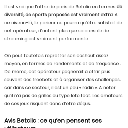
Il est vrai que l’offre de paris de Betclic en termes
de
diversité, de sports proposés est vraiment extra
. A
ce niveau-là, le parieur ne pourra qu’être satisfait de
cet opérateur, d’autant plus que sa console de
streaming est vraiment performante.
On peut toutefois regretter son cashout assez
moyen, en termes de rendements et de fréquence .
De même, cet opérateur gagnerait à offrir plus
souvent des freebets et à organiser des challenges,
car dans ce secteur, il est un peu « radin ». A noter
qu’il n’a pas de grilles du type loto foot. Les amateurs
de ces jeux risquent donc d’être déçus.
Avis Betclic : ce qu’en pensent ses