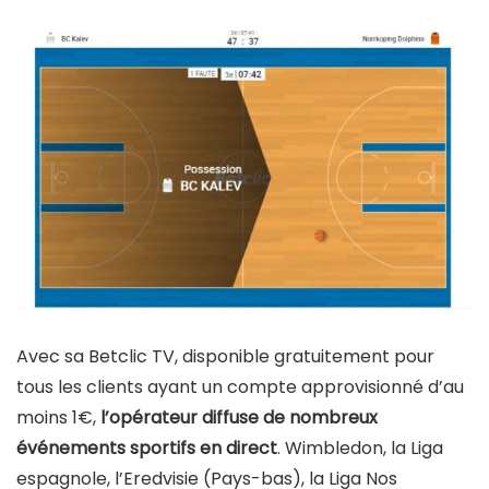
Avec sa Betclic TV, disponible gratuitement pour
tous les clients ayant un compte approvisionné d’au
moins 1€,
l’opérateur diffuse de nombreux
événements sportifs en direct
. Wimbledon, la Liga
espagnole, l’Eredvisie (Pays-bas), la Liga Nos