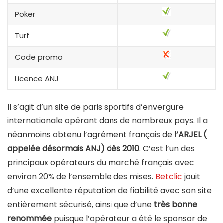
Poker
Turf
Code promo
Licence ANJ
Il s’agit d’un site de paris sportifs d’envergure
internationale opérant dans de nombreux pays. Il a
néanmoins obtenu l’agrément français de
l’ARJEL (
appelée désormais ANJ) dès 2010
. C’est l’un des
principaux opérateurs du marché français avec
environ 20% de l’ensemble des mises.
Betclic
jouit
d’une excellente réputation de fiabilité avec son site
entièrement sécurisé, ainsi que d’une
très bonne
renommée
puisque l’opérateur a été le sponsor de