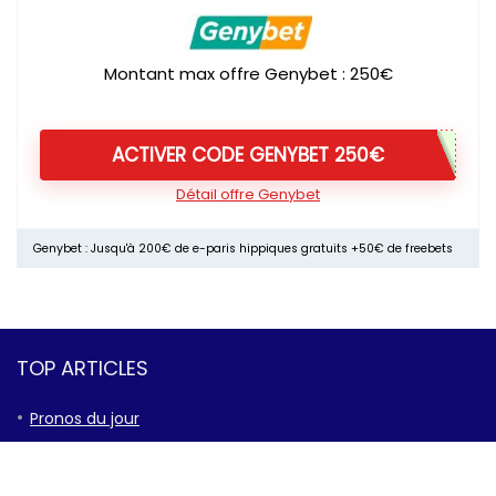
Montant max offre Genybet : 250€
ACTIVER CODE GENYBET 250€
Détail offre Genybet
Genybet : Jusqu'à 200€ de e-paris hippiques gratuits +50€ de freebets
TOP ARTICLES
Pronos du jour
Gagner des freebets
Codes promos paris sportifs