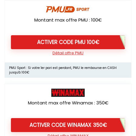
Montant max offre PMU : 100€
ACTIVER CODE PMU 100€
Détail offre PMU
PMU Sport : Si votre 1er pari est perdant, PMU le rembourse en CASH
jusqu'à 100€
Montant max offre Winamax : 350€
ACTIVER CODE WINAMAX 350€
Détail offre WINAMAX