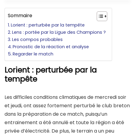
Sommaire
Lorient : perturbée par la tempête
Lens : portée par la Ligue des Champions ?
Les compos probables
Pronostic de la réaction et analyse
Regarder le match
Lorient : perturbée par la
tempête
Les difficiles conditions climatiques de mercredi soir
et jeudi, ont assez fortement perturbé le club breton
dans la préparation de ce match, puisqu’un
entrainement a été annulé et toute la région a été
privée d’électricité. De plus, le terrain a un peu