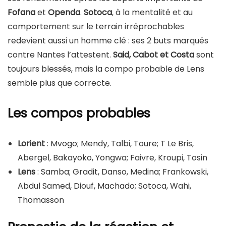
Fofana
et
Openda
.
Sotoca
, à la mentalité et au
comportement sur le terrain irréprochables
redevient aussi un homme clé : ses 2 buts marqués
contre Nantes l’attestent.
Said, Cabot et Costa
sont
toujours blessés, mais la compo probable de Lens
semble plus que correcte.
Les compos probables
Lorient
: Mvogo; Mendy, Talbi, Toure; T Le Bris,
Abergel, Bakayoko, Yongwa; Faivre, Kroupi, Tosin
Lens
: Samba; Gradit, Danso, Medina; Frankowski,
Abdul Samed, Diouf, Machado; Sotoca, Wahi,
Thomasson