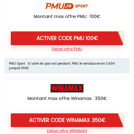
Montant max offre PMU : 100€
ACTIVER CODE PMU 100€
Détail offre PMU
PMU Sport : Si votre 1er pari est perdant, PMU le rembourse en CASH
jusqu'à 100€
Montant max offre Winamax : 350€
ACTIVER CODE WINAMAX 350€
Détail offre WINAMAX