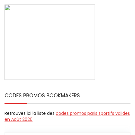
CODES PROMOS BOOKMAKERS
Retrouvez ici la liste des
codes promos paris sportifs valides
en Août 2026