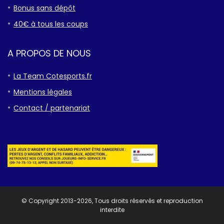
Bonus sans dépôt
40€ à tous les coups
A PROPOS DE NOUS
La Team Cotesports.fr
Mentions légales
Contact / partenariat
© Copyright 2013-2026, Tous droits réservés et reproduction
interdite