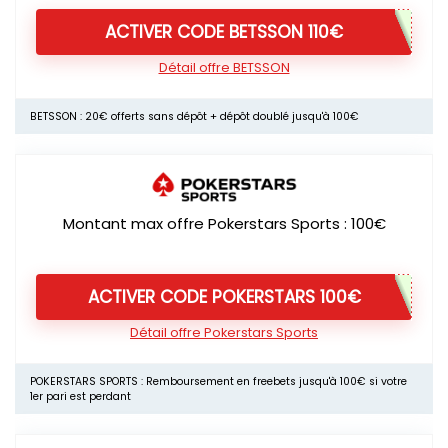
ACTIVER CODE BETSSON 110€
Détail offre BETSSON
BETSSON : 20€ offerts sans dépôt + dépôt doublé jusqu'à 100€
Montant max offre Pokerstars Sports : 100€
ACTIVER CODE POKERSTARS 100€
Détail offre Pokerstars Sports
POKERSTARS SPORTS : Remboursement en freebets jusqu'à 100€ si votre
1er pari est perdant