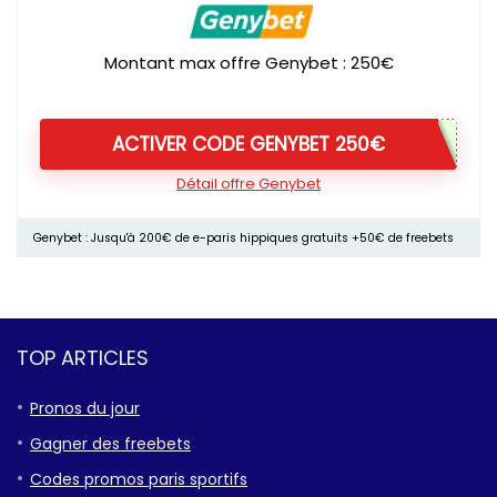
Montant max offre Genybet : 250€
ACTIVER CODE GENYBET 250€
Détail offre Genybet
Genybet : Jusqu'à 200€ de e-paris hippiques gratuits +50€ de freebets
TOP ARTICLES
Pronos du jour
Gagner des freebets
Codes promos paris sportifs