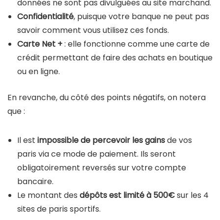
données ne sont pas divulguées au site marchand.
Confidentialité
, puisque votre banque ne peut pas
savoir comment vous utilisez ces fonds.
Carte Net +
: elle fonctionne comme une carte de
crédit permettant de faire des achats en boutique
ou en ligne.
En revanche, du côté des points négatifs, on notera
que :
Il est
impossible de percevoir les gains
de vos
paris via ce mode de paiement. Ils seront
obligatoirement reversés sur votre compte
bancaire.
Le montant des
dépôts est limité à 500€
sur les 4
sites de paris sportifs.