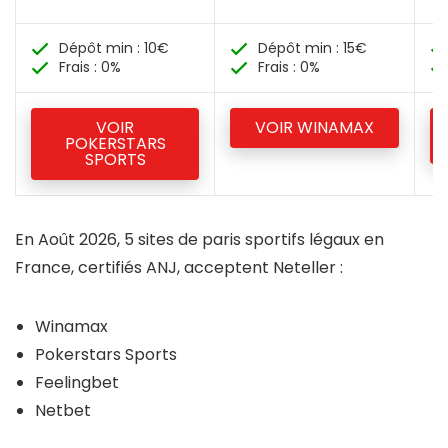
Dépôt min : 10€
Dépôt min : 15€
Frais : 0%
Frais : 0%
VOIR
VOIR WINAMAX
POKERSTARS
SPORTS
En
Août 2026
, 5 sites de paris sportifs légaux en
France, certifiés ANJ, acceptent Neteller :
Winamax
Pokerstars Sports
Feelingbet
Netbet