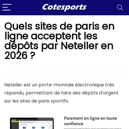
Quels sites de paris en
ligne acceptent les
dépôts par Neteller en
2026 ?
Neteller est un porte-monnaie électronique très
répandu, permettant de faire des dépôts d’argent
sur les sites de paris sportifs.