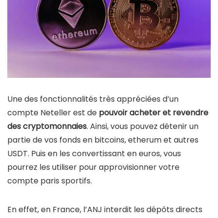
Une des fonctionnalités très appréciées d’un
compte Neteller est de
pouvoir acheter et revendre
des cryptomonnaies
. Ainsi, vous pouvez détenir un
partie de vos fonds en bitcoins, etherum et autres
USDT. Puis en les convertissant en euros, vous
pourrez les utiliser pour approvisionner votre
compte paris sportifs.
En effet, en France, l’ANJ interdit les dépôts directs