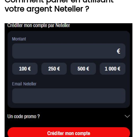
votre argent Neteller ?