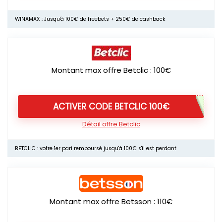
WINAMAX : Jusqu'à 100€ de freebets + 250€ de cashback
Montant max offre Betclic : 100€
ACTIVER CODE BETCLIC 100€
Détail offre Betclic
BETCLIC : votre 1er pari remboursé jusqu'à 100€ s'il est perdant
Montant max offre Betsson : 110€