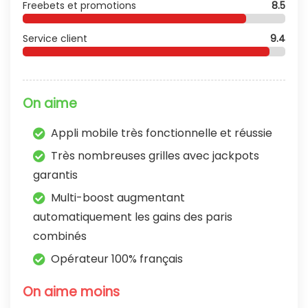
Freebets et promotions
8.5
Service client
9.4
On aime
Appli mobile très fonctionnelle et réussie
Très nombreuses grilles avec jackpots
garantis
Multi-boost augmentant
automatiquement les gains des paris
combinés
Opérateur 100% français
On aime moins