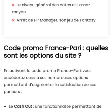
Le niveau général des cotes est assez
moyen
Arrêt de FP Manager, son jeu de Fantasy
Code promo France-Pari : quelles
sont les options du site ?
En activant le code promo France-Pari, vous
accéderez aussi à ses nombreuses options
permettant d’augmenter la satisfaction de ses
parieurs :
Le
Cash Out
: une fonctionnalité permettant de