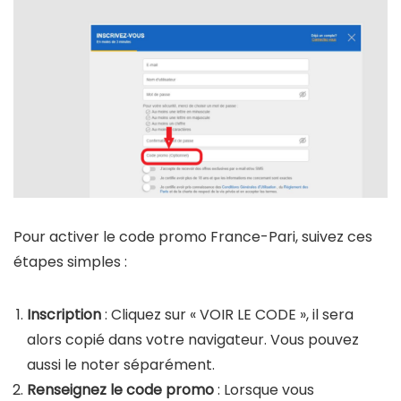
Pour activer le code promo France-Pari, suivez ces
étapes simples :
Inscription
: Cliquez sur « VOIR LE CODE », il sera
alors copié dans votre navigateur. Vous pouvez
aussi le noter séparément.
Renseignez le code promo
: Lorsque vous