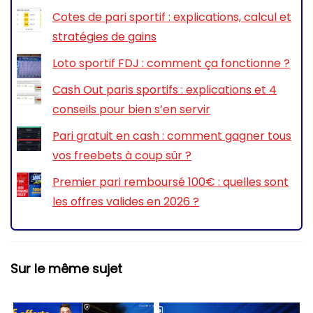
Cotes de pari sportif : explications, calcul et
stratégies de gains
Loto sportif FDJ : comment ça fonctionne ?
Cash Out paris sportifs : explications et 4
conseils pour bien s’en servir
Pari gratuit en cash : comment gagner tous
vos freebets à coup sûr ?
Premier pari remboursé 100€ : quelles sont
les offres valides en 2026 ?
Sur le même sujet