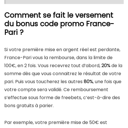
Comment se fait le versement
du bonus code promo France-
Pari ?
Si votre première mise en argent réel est perdante,
France-Pari vous la rembourse, dans la limite de
100€, en 2 fois. Vous recevrez tout d’abord,
20%
de la
somme dès que vous connaitrez le résultat de votre
pari. Puis vous toucherez les autres
80%
, une fois que
votre compte sera validé. Ce remboursement
s’effectue sous forme de freebets, c’est-à-dire des
bons gratuits à parier.
Par exemple, votre première mise de 50€ est