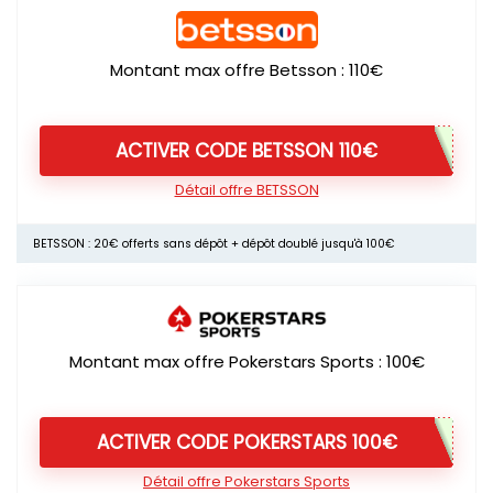
Montant max offre Betsson : 110€
ACTIVER CODE BETSSON 110€
Détail offre BETSSON
BETSSON : 20€ offerts sans dépôt + dépôt doublé jusqu'à 100€
Montant max offre Pokerstars Sports : 100€
ACTIVER CODE POKERSTARS 100€
Détail offre Pokerstars Sports