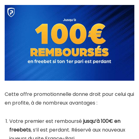
Cette offre promotionnelle donne droit pour celui qui
en profite, à de nombreux avantages :
Votre premier est remboursé
jusqu’à 100€ en
freebets
, s’il est perdant. Réservé aux nouveaux
joueurs du site France-Pari.