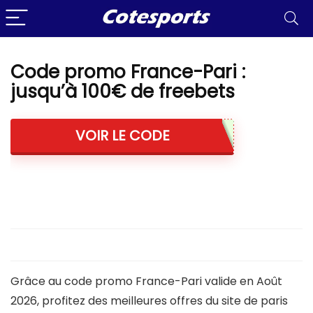
Code promo France-Pari :
jusqu’à 100€ de freebets
VOIR LE CODE
Grâce au code promo France-Pari valide en
Août
2026
, profitez des meilleures offres du site de paris