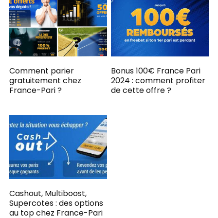
Comment parier
Bonus 100€ France Pari
gratuitement chez
2024 : comment profiter
France-Pari ?
de cette offre ?
Cashout, Multiboost,
Supercotes : des options
au top chez France-Pari