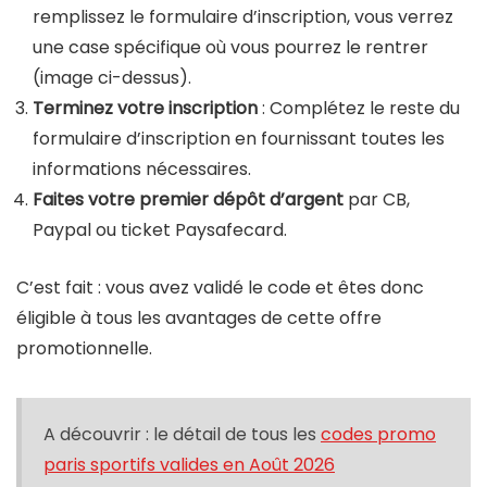
remplissez le formulaire d’inscription, vous verrez
une case spécifique où vous pourrez le rentrer
(image ci-dessus).
Terminez votre inscription
: Complétez le reste du
formulaire d’inscription en fournissant toutes les
informations nécessaires.
Faites votre premier dépôt d’argent
par CB,
Paypal ou ticket Paysafecard.
C’est fait : vous avez validé le code et êtes donc
éligible à tous les avantages de cette offre
promotionnelle.
A découvrir : le détail de tous les
codes promo
paris sportifs valides en
Août 2026