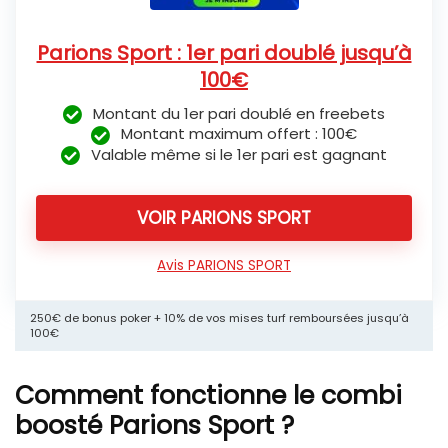
Parions Sport : 1er pari doublé jusqu’à
100€
Montant du 1er pari doublé en freebets
Montant maximum offert : 100€
Valable même si le 1er pari est gagnant
VOIR PARIONS SPORT
Avis PARIONS SPORT
250€ de bonus poker + 10% de vos mises turf remboursées jusqu’à
100€
Comment fonctionne le combi
boosté Parions Sport ?