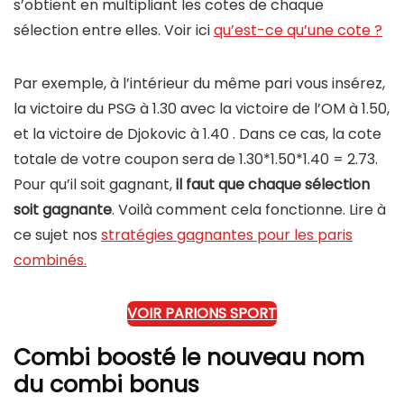
s’obtient en multipliant les cotes de chaque
sélection entre elles. Voir ici
qu’est-ce qu’une cote ?
Par exemple, à l’intérieur du même pari vous insérez,
la victoire du PSG à 1.30 avec la victoire de l’OM à 1.50,
et la victoire de Djokovic à 1.40 . Dans ce cas, la cote
totale de votre coupon sera de 1.30*1.50*1.40 = 2.73.
Pour qu’il soit gagnant,
il faut que chaque sélection
soit gagnante
. Voilà comment cela fonctionne. Lire à
ce sujet nos
stratégies gagnantes pour les paris
combinés.
VOIR PARIONS SPORT
Combi boosté le nouveau nom
du combi bonus