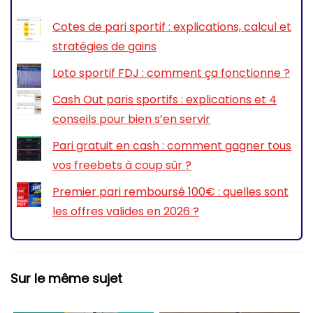
Cotes de pari sportif : explications, calcul et
stratégies de gains
Loto sportif FDJ : comment ça fonctionne ?
Cash Out paris sportifs : explications et 4
conseils pour bien s’en servir
Pari gratuit en cash : comment gagner tous
vos freebets à coup sûr ?
Premier pari remboursé 100€ : quelles sont
les offres valides en 2026 ?
Sur le même sujet