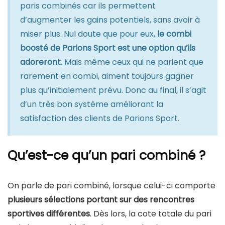
paris combinés car ils permettent
d’augmenter les gains potentiels, sans avoir à
miser plus. Nul doute que pour eux,
le combi
boosté de Parions Sport est une option qu’ils
adoreront
. Mais même ceux qui ne parient que
rarement en combi, aiment toujours gagner
plus qu’initialement prévu. Donc au final, il s’agit
d’un très bon système améliorant la
satisfaction des clients de Parions Sport.
Qu’est-ce qu’un pari combiné ?
On parle de pari combiné, lorsque celui-ci comporte
plusieurs sélections portant sur des rencontres
sportives différentes
. Dès lors, la cote totale du pari