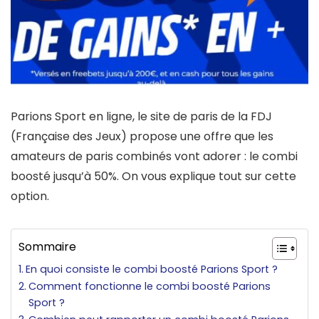
Parions Sport en ligne, le site de paris de la FDJ
(Française des Jeux) propose une offre que les
amateurs de paris combinés vont adorer : le combi
boosté jusqu’à 50%. On vous explique tout sur cette
option.
Sommaire
En quoi consiste le combi boosté Parions Sport ?
Comment fonctionne le combi boosté Parions
Sport ?