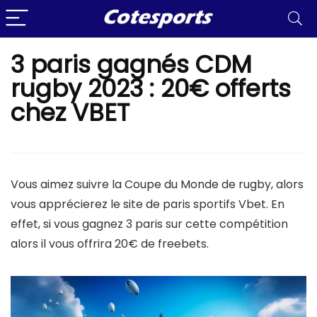
3 paris gagnés CDM
rugby 2023 : 20€ offerts
chez VBET
Vous aimez suivre la Coupe du Monde de rugby, alors
vous apprécierez le site de paris sportifs Vbet. En
effet, si vous gagnez 3 paris sur cette compétition
alors il vous offrira 20€ de freebets.