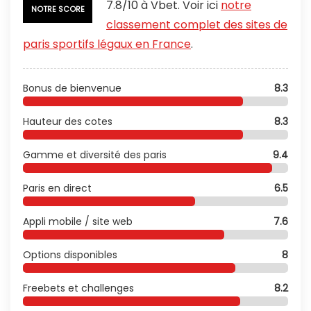
7.8/10 à Vbet. Voir ici
notre
NOTRE SCORE
classement complet des sites de
paris sportifs légaux en France
.
Bonus de bienvenue
8.3
Hauteur des cotes
8.3
Gamme et diversité des paris
9.4
Paris en direct
6.5
Appli mobile / site web
7.6
Options disponibles
8
Freebets et challenges
8.2