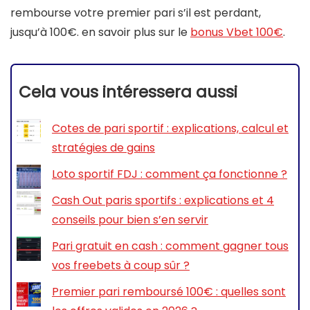
rembourse votre premier pari s’il est perdant,
jusqu’à 100€. en savoir plus sur le
bonus Vbet 100€
.
Cela vous intéressera aussi
Cotes de pari sportif : explications, calcul et
stratégies de gains
Loto sportif FDJ : comment ça fonctionne ?
Cash Out paris sportifs : explications et 4
conseils pour bien s’en servir
Pari gratuit en cash : comment gagner tous
vos freebets à coup sûr ?
Premier pari remboursé 100€ : quelles sont