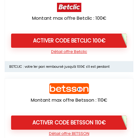
Montant max offre Betclic : 100€
ACTIVER CODE BETCLIC 100€
Détail offre Betclic
BETCLIC : votre 1er pari remboursé jusqu'à 100€ s'il est perdant
Montant max offre Betsson : 110€
ACTIVER CODE BETSSON 110€
Détail offre BETSSON