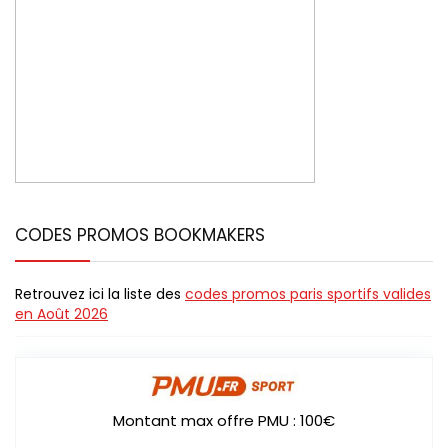
CODES PROMOS BOOKMAKERS
Retrouvez ici la liste des
codes promos paris sportifs valides
en Août 2026
Montant max offre PMU : 100€