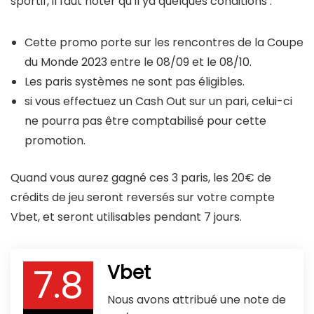
sportif, il faut noter qu’il ya quelques conditions :
Cette promo porte sur les rencontres de la Coupe
du Monde 2023 entre le 08/09 et le 08/10.
Les paris systèmes ne sont pas éligibles.
si vous effectuez un Cash Out sur un pari, celui-ci
ne pourra pas être comptabilisé pour cette
promotion.
Quand vous aurez gagné ces 3 paris, les 20€ de
crédits de jeu seront reversés sur votre compte
Vbet, et seront utilisables pendant 7 jours.
7.8
Vbet
Nous avons attribué une note de