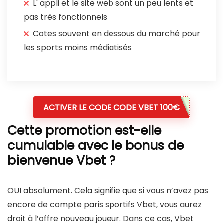
L' appli et le site web sont un peu lents et
pas très fonctionnels
Cotes souvent en dessous du marché pour
les sports moins médiatisés
ACTIVER LE CODE CODE VBET 100€
Cette promotion est-elle
cumulable avec le bonus de
bienvenue Vbet ?
OUI absolument. Cela signifie que si vous n’avez pas
encore de compte paris sportifs Vbet, vous aurez
droit à l’offre nouveau joueur. Dans ce cas, Vbet