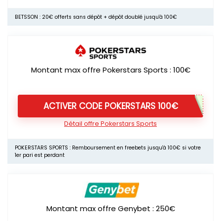
BETSSON : 20€ offerts sans dépôt + dépôt doublé jusqu'à 100€
Montant max offre Pokerstars Sports : 100€
ACTIVER CODE POKERSTARS 100€
Détail offre Pokerstars Sports
POKERSTARS SPORTS : Remboursement en freebets jusqu'à 100€ si votre
1er pari est perdant
Montant max offre Genybet : 250€