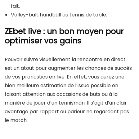
fait.
Volley-ball, handball ou tennis de table.
ZEbet live : un bon moyen pour
optimiser vos gains
Pouvoir suivre visuellement la rencontre en direct
est un atout pour augmenter les chances de succès
de vos pronostics en live. En effet, vous aurez une
bien meilleure estimation de l’issue possible en
faisant attention aux occasions de buts ou à la
manière de jouer d’un tennisman. Il s’agit d’un clair
avantage par rapport au parieur ne regardant pas
le match.