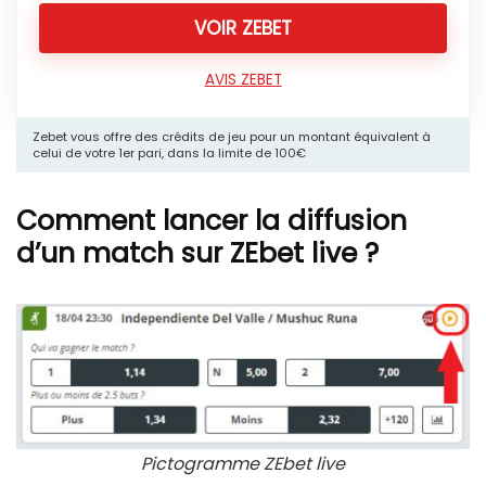
VOIR ZEBET
AVIS ZEBET
Zebet vous offre des crédits de jeu pour un montant équivalent à
celui de votre 1er pari, dans la limite de 100€
Comment lancer la diffusion
d’un match sur ZEbet live ?
Pictogramme ZEbet live