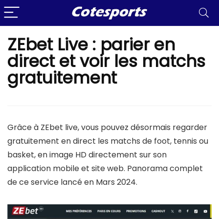
ZEbet Live : parier en
direct et voir les matchs
gratuitement
Grâce à ZEbet live, vous pouvez désormais regarder
gratuitement en direct les matchs de foot, tennis ou
basket, en image HD directement sur son
application mobile et site web. Panorama complet
de ce service lancé en Mars 2024.