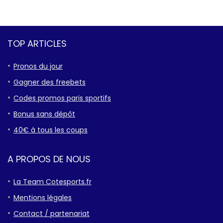
TOP ARTICLES
Pronos du jour
Gagner des freebets
Codes promos paris sportifs
Bonus sans dépôt
40€ à tous les coups
A PROPOS DE NOUS
La Team Cotesports.fr
Mentions légales
Contact / partenariat