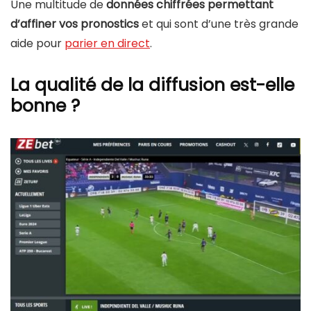
Une multitude de
données chiffrées permettant
d’affiner vos pronostics
et qui sont d’une très grande
aide pour
parier en direct
.
La qualité de la diffusion est-elle
bonne ?