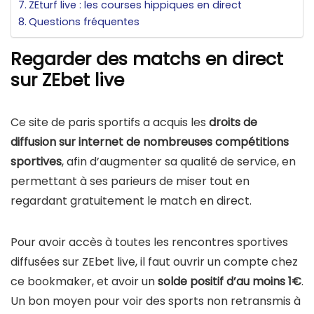
ZEturf live : les courses hippiques en direct
Questions fréquentes
Regarder des matchs en direct
sur ZEbet live
Ce site de paris sportifs a acquis les
droits de
diffusion sur internet de nombreuses compétitions
sportives
, afin d’augmenter sa qualité de service, en
permettant à ses parieurs de miser tout en
regardant gratuitement le match en direct.
Pour avoir accès à toutes les rencontres sportives
diffusées sur ZEbet live, il faut ouvrir un compte chez
ce bookmaker, et avoir un
solde positif d’au moins 1€
.
Un bon moyen pour voir des sports non retransmis à