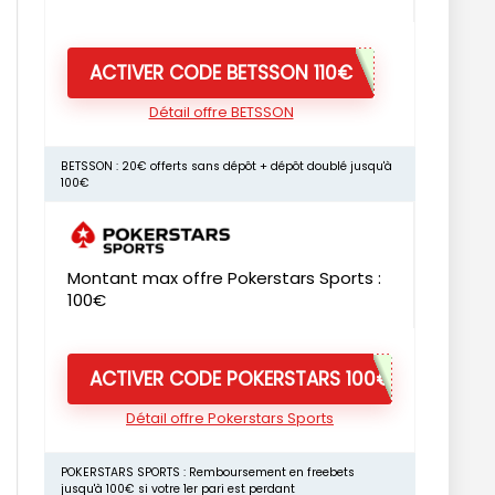
ACTIVER CODE BETSSON 110€
Détail offre BETSSON
BETSSON : 20€ offerts sans dépôt + dépôt doublé jusqu'à
100€
Montant max offre Pokerstars Sports :
100€
ACTIVER CODE POKERSTARS 100€
Détail offre Pokerstars Sports
POKERSTARS SPORTS : Remboursement en freebets
jusqu'à 100€ si votre 1er pari est perdant