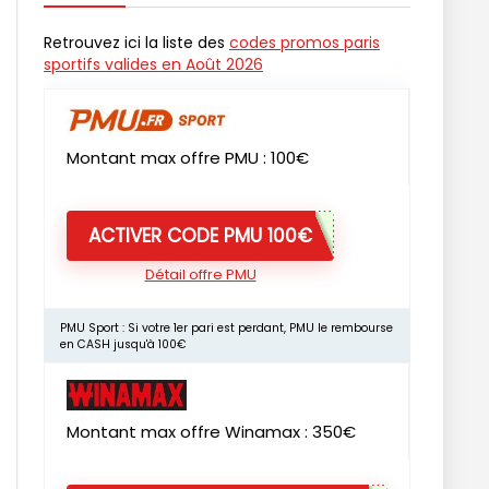
Retrouvez ici la liste des
codes promos paris
sportifs valides en Août 2026
Montant max offre PMU : 100€
ACTIVER CODE PMU 100€
Détail offre PMU
PMU Sport : Si votre 1er pari est perdant, PMU le rembourse
en CASH jusqu'à 100€
Montant max offre Winamax : 350€