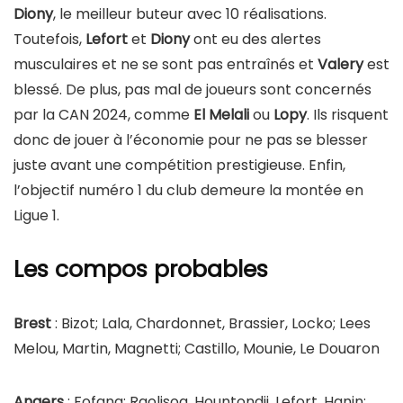
Diony
, le meilleur buteur avec 10 réalisations.
Toutefois,
Lefort
et
Diony
ont eu des alertes
musculaires et ne se sont pas entraînés et
Valery
est
blessé. De plus, pas mal de joueurs sont concernés
par la CAN 2024, comme
El Melali
ou
Lopy
. Ils risquent
donc de jouer à l’économie pour ne pas se blesser
juste avant une compétition prestigieuse. Enfin,
l’objectif numéro 1 du club demeure la montée en
Ligue 1.
Les compos probables
Brest
: Bizot; Lala, Chardonnet, Brassier, Locko; Lees
Melou, Martin, Magnetti; Castillo, Mounie, Le Douaron
Angers
: Fofana; Raolisoa, Hountondji, Lefort, Hanin;