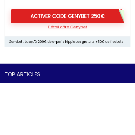
ACTIVER CODE GENYBET 250€
Détail offre Genybet
Genybet : Jusqu'à 200€ de e-paris hippiques gratuits +50€ de freebets
TOP ARTICLES
Pronos du jour
Gagner des freebets
Codes promos paris sportifs
Bonus sans dépôt
40€ à tous les coups