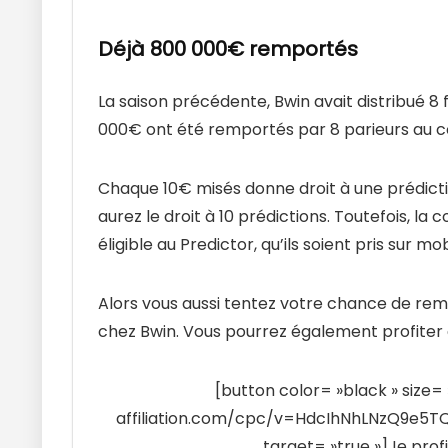
Déjà 800 000€ remportés
La saison précédente, Bwin avait distribué 8 
000€ ont été remportés par 8 parieurs au co
Chaque 10€ misés donne droit à une prédicti
aurez le droit à 10 prédictions. Toutefois, la 
éligible au Predictor, qu’ils soient pris sur mo
Alors vous aussi tentez votre chance de remp
chez Bwin. Vous pourrez également profiter
[button color= »black » size
affiliation.com/cpc/v=HdcIhNhLNzQ9e5T
target= »true »]Je prof