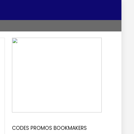
CODES PROMOS BOOKMAKERS