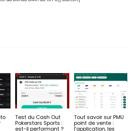
oto
Test du Cash Out
Tout savoir sur PMU
y
Pokerstars Sports :
point de vente :
?
est-il performant ?
l’application, les