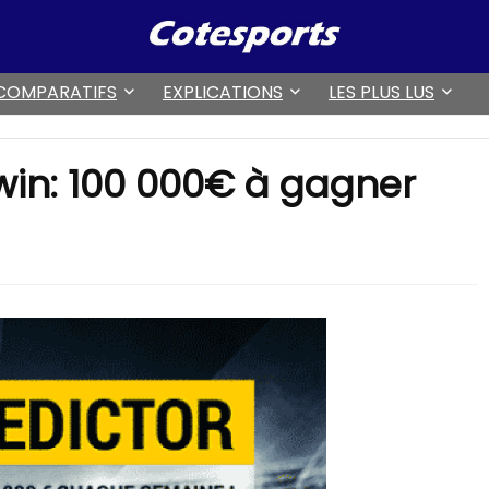
COMPARATIFS
EXPLICATIONS
LES PLUS LUS
win: 100 000€ à gagner