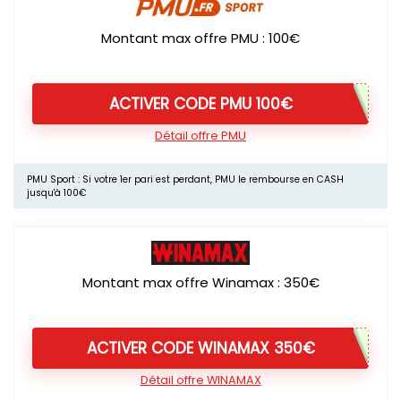
Montant max offre PMU : 100€
ACTIVER CODE PMU 100€
Détail offre PMU
PMU Sport : Si votre 1er pari est perdant, PMU le rembourse en CASH
jusqu'à 100€
Montant max offre Winamax : 350€
ACTIVER CODE WINAMAX 350€
Détail offre WINAMAX