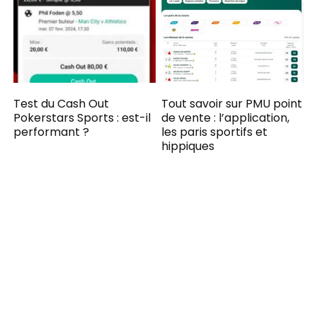
Test du Cash Out
Tout savoir sur PMU point
Pokerstars Sports : est-il
de vente : l’application,
performant ?
les paris sportifs et
hippiques